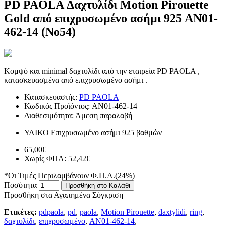
PD PAOLA Δαχτυλίδι Motion Pirouette
Gold από επιχρυσωμένο ασήμι 925 AN01-
462-14 (No54)
Κομψό και minimal δαχτυλίδι από την εταιρεία PD PAOLA ,
κατασκευασμένα από επιχρυσωμένο ασήμι .
Κατασκευαστής:
PD PAOLA
Κωδικός Προϊόντος:
AN01-462-14
Διαθεσιμότητα:
Άμεση παραλαβή
ΥΛΙΚΟ
Επιχρυσωμένο ασήμι 925 βαθμών
65,00€
Χωρίς ΦΠΑ: 52,42€
*Οι Τιμές Περιλαμβάνουν Φ.Π.Α.(24%)
Ποσότητα
Προσθήκη στο Καλάθι
Προσθήκη στα Αγαπημένα
Σύγκριση
Ετικέτες:
pdpaola
,
pd
,
paola
,
Motion Pirouette
,
daxtylidi
,
ring
,
δαχτυλίδι
,
επιχρυσωμένο
,
AN01-462-14
,