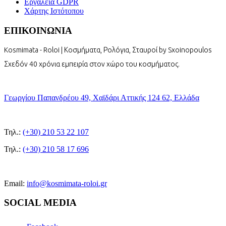
Εργαλεία GDPR
Χάρτης Ιστότοπου
ΕΠΙΚΟΙΝΩΝΙΑ
Kosmimata - Roloi | Κοσμήματα, Ρολόγια, Σταυροί by Sxoinopoulos
Σχεδόν 40 χρόνια εμπειρία στον χώρο του κοσμήματος.
Γεωργίου Παπανδρέου 49, Χαϊδάρι Αττικής 124 62, Ελλάδα
Τηλ.:
(+30) 210 53 22 107
Τηλ.:
(+30) 210 58 17 696
Email:
info@kosmimata-roloi.gr
SOCIAL MEDIA