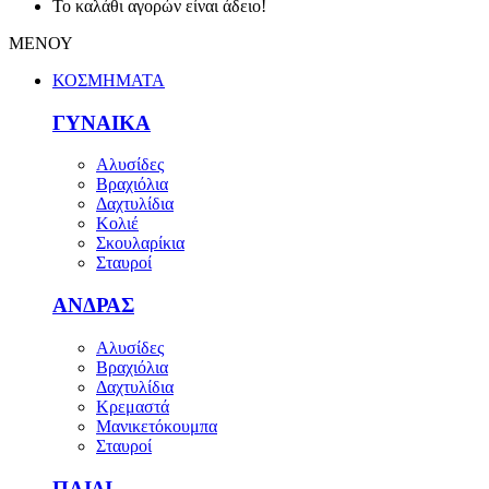
Το καλάθι αγορών είναι άδειο!
ΜΕΝΟΥ
ΚΟΣΜΗΜΑΤΑ
ΓΥΝΑΙΚΑ
Αλυσίδες
Βραχιόλια
Δαχτυλίδια
Κολιέ
Σκουλαρίκια
Σταυροί
ΑΝΔΡΑΣ
Αλυσίδες
Βραχιόλια
Δαχτυλίδια
Κρεμαστά
Μανικετόκουμπα
Σταυροί
ΠΑΙΔΙ