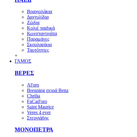
Βραχιολάκια
Δαχτυλίδια
Ζώδια
Κολιέ παιδικά
Κωνσταντινάτα
Παραμάνες
Σκουλαρίκια
Ταυτότητες
+
ΓΑΜΟΣ
ΒΕΡΕΣ
Al'oro
Breuning σειρά Benz
Chrilia
FaCad'oro
Saint Maurice
Veres 4 ever
Στεργιάδης
ΜΟΝΟΠΕΤΡΑ