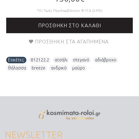
*Οι Τιμές Περιλαμβάνουν Φ.Π.Α.(24%)
ΠΡΟΣΘΉΚΗ ΣΤΟ ΚΑΛΆΘΙ
ΠΡΟΣΘΉΚΗ ΣΤΑ ΑΓΑΠΗΜΈΝΑ
Ετικέτες:
812122.2
,
ατσάλι
,
στεγανό
,
αδιάβροχο
,
θάλασσα
,
breeze
,
ανδρικό
,
μαύρο
,
NEWSLETTER