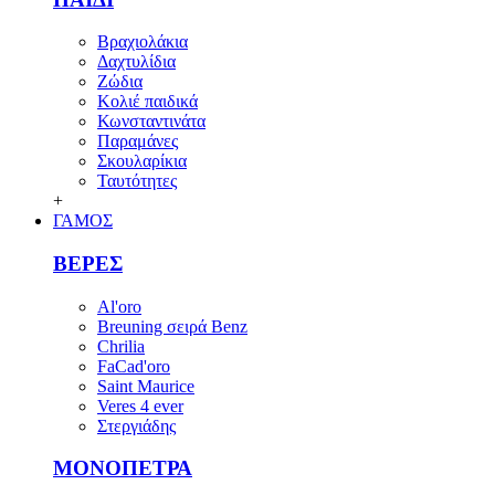
Βραχιολάκια
Δαχτυλίδια
Ζώδια
Κολιέ παιδικά
Κωνσταντινάτα
Παραμάνες
Σκουλαρίκια
Ταυτότητες
+
ΓΑΜΟΣ
ΒΕΡΕΣ
Al'oro
Breuning σειρά Benz
Chrilia
FaCad'oro
Saint Maurice
Veres 4 ever
Στεργιάδης
ΜΟΝΟΠΕΤΡΑ