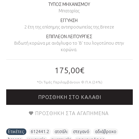
ΤΥΠΟΣ ΜΗΧΑΝΙΣΜΟΥ
Μπαταρίας
ΕΓΓΥΗΣΗ
2 έτη της επίσημης αντιπροσωπείας της Breeze
ΕΠΙΠΛΕΟΝ ΛΕΙΤΟΥΡΓΙΕΣ
Bιδωτή κορώνα με ανάγλυφο το 'B' του λογοτύπου στην
κορώνα.
175,00€
*Οι Τιμές Περιλαμβάνουν Φ.Π.Α.(24%)
ΠΡΟΣΘΉΚΗ ΣΤΟ ΚΑΛΆΘΙ
ΠΡΟΣΘΉΚΗ ΣΤΑ ΑΓΑΠΗΜΈΝΑ
Ετικέτες:
612441.2
,
ατσάλι
,
στεγανό
,
αδιάβροχο
,