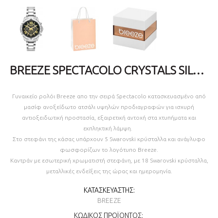
BREEZE SPECTACOLO CRYSTALS SILVER STAINLESS STEEL BRACELET CHRONOGRAPH 612441.2
Γυναικείο ρολόι Breeze απο την σειρά Spectacolo κατασκευασμένο από
μασίφ ανοξείδωτο ατσάλι υψηλών προδιαγραφών για ισχυρή
αντιοξειδωτική προστασία, εξαιρετική αντοχή στα χτυπήματα και
εκπληκτική λάμψη.
Στο στεφάνι της κάσας υπάρχουν 5 Swarovski κρύσταλλα και ανάγλυφο
φωσφορίζων το λογότυπο Breeze.
Καντράν με εσωτερική χρωματιστή στεφάνη, με 18 Swarovski κρύσταλλα,
μεταλλικές ενδείξεις της ώρας και ημερομηνία.
ΚΑΤΑΣΚΕΥΑΣΤΉΣ:
BREEZE
ΚΩΔΙΚΌΣ ΠΡΟΪΌΝΤΟΣ: