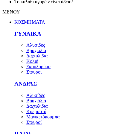
Το καλάθι αγορών είναι άδειο!
ΜΕΝΟΥ
ΚΟΣΜΗΜΑΤΑ
ΓΥΝΑΙΚΑ
Αλυσίδες
Βραχιόλια
Δαχτυλίδια
Κολιέ
Σκουλαρίκια
Σταυροί
ΑΝΔΡΑΣ
Αλυσίδες
Βραχιόλια
Δαχτυλίδια
Κρεμαστά
Μανικετόκουμπα
Σταυροί
ΠΑΙΔΙ