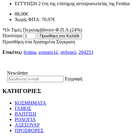
ΕΓΓΥΗΣΗ
2 έτη της επίσημης αντιπροσωπείας της Festina
88,00€
Χωρίς ΦΠΑ: 70,97€
*Οι Τιμές Περιλαμβάνουν Φ.Π.Α.(24%)
Ποσότητα
Προσθήκη στο Καλάθι
Προσθήκη στα Αγαπημένα
Σύγκριση
Ετικέτες:
festina
,
μπρασελέ
,
ανδρικό
,
204253
Newsletter
Εγγραφή
ΚΑΤΗΓΟΡΙΕΣ
ΚΟΣΜΗΜΑΤΑ
ΓΑΜΟΣ
ΒΑΠΤΙΣΗ
ΡΟΛΟΓΙΑ
ΑΞΕΣΟΥΑΡ
ΠΡΟΣΦΟΡΕΣ