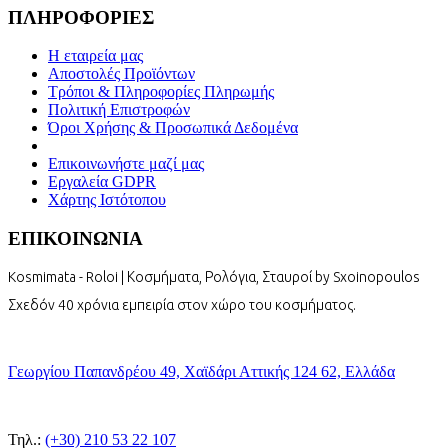
ΠΛΗΡΟΦΟΡΙΕΣ
Η εταιρεία μας
Αποστολές Προϊόντων
Τρόποι & Πληροφορίες Πληρωμής
Πολιτική Επιστροφών
Όροι Χρήσης & Προσωπικά Δεδομένα
Επικοινωνήστε μαζί μας
Εργαλεία GDPR
Χάρτης Ιστότοπου
ΕΠΙΚΟΙΝΩΝΙΑ
Kosmimata - Roloi | Κοσμήματα, Ρολόγια, Σταυροί by Sxoinopoulos
Σχεδόν 40 χρόνια εμπειρία στον χώρο του κοσμήματος.
Γεωργίου Παπανδρέου 49, Χαϊδάρι Αττικής 124 62, Ελλάδα
Τηλ.:
(+30) 210 53 22 107