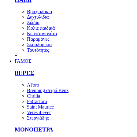
Βραχιολάκια
Δαχτυλίδια
Ζώδια
Κολιέ παιδικά
Κωνσταντινάτα
Παραμάνες
Σκουλαρίκια
Ταυτότητες
+
ΓΑΜΟΣ
ΒΕΡΕΣ
Al'oro
Breuning σειρά Benz
Chrilia
FaCad'oro
Saint Maurice
Veres 4 ever
Στεργιάδης
ΜΟΝΟΠΕΤΡΑ