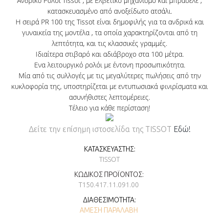
Ανδρικό Ρολόι Tissot , με Ελβετικό μηχανισμό και μπρασελέ ,
κατασκευασμένο από ανοξείδωτο ατσάλι.
Η σειρά
PR 100 της
Tissot είναι δημοφιλής για τα ανδρικά και
γυναικεία της μοντέλα , τα οποία χαρακτηρίζονται από τη
λεπτότητα, και τις κλασσικές γραμμές.
Ιδιαίτερα στιβαρό και αδιάβροχο στα 100 μέτρα.
Ενα λειτουργικό ρολόι με έντονη προσωπικότητα.
Μία από τις συλλογές με τις μεγαλύτερες πωλήσεις από την
κυκλοφορία της, υποστηρίζεται με εντυπωσιακά φινιρίσματα και
ασυνήθιστες λεπτομέρειες.
Τέλειο για κάθε περίσταση!
Δείτε την επίσημη ιστοσελίδα της TISSOT
Εδώ!
ΚΑΤΑΣΚΕΥΑΣΤΉΣ:
TISSOT
ΚΩΔΙΚΌΣ ΠΡΟΪΌΝΤΟΣ:
T150.417.11.091.00
ΔΙΑΘΕΣΙΜΌΤΗΤΑ:
ΆΜΕΣΗ ΠΑΡΑΛΑΒΉ