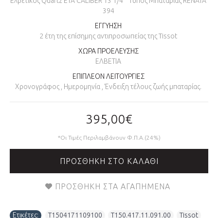
Ελβετικός Quartz ETA CALIBER 13 1/4''' Τύπος Μπαταρίας RENATA
394
ΕΓΓΥΗΣΗ
2 έτη της επίσημης αντιπροσωπείας της Tissot
ΧΩΡΑ ΠΡΟΕΛΕΥΣΗΣ
ΕΛΒΕΤΙΑ
ΕΠΙΠΛΕΟΝ ΛΕΙΤΟΥΡΓΙΕΣ
Χρονογράφος , Ημερομηνία , Ένδειξη τέλους ζωής μπαταρίας.
395,00€
*Οι Τιμές Περιλαμβάνουν Φ.Π.Α.(24%)
ΠΡΟΣΘΉΚΗ ΣΤΟ ΚΑΛΆΘΙ
ΠΡΟΣΘΉΚΗ ΣΤΑ ΑΓΑΠΗΜΈΝΑ
Ετικέτες:
T1504171109100
,
T150.417.11.091.00
,
Tissot
,