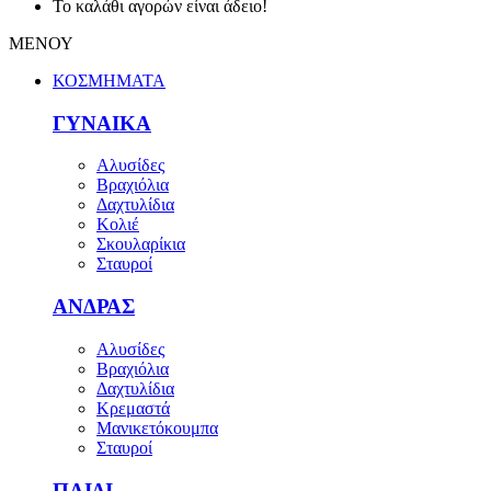
Το καλάθι αγορών είναι άδειο!
ΜΕΝΟΥ
ΚΟΣΜΗΜΑΤΑ
ΓΥΝΑΙΚΑ
Αλυσίδες
Βραχιόλια
Δαχτυλίδια
Κολιέ
Σκουλαρίκια
Σταυροί
ΑΝΔΡΑΣ
Αλυσίδες
Βραχιόλια
Δαχτυλίδια
Κρεμαστά
Μανικετόκουμπα
Σταυροί
ΠΑΙΔΙ