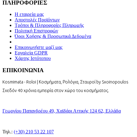
ΠΛΗΡΟΦΟΡΙΕΣ
Η εταιρεία μας
Αποστολές Προϊόντων
Τρόποι & Πληροφορίες Πληρωμής
Πολιτική Επιστροφών
Όροι Χρήσης & Προσωπικά Δεδομένα
Επικοινωνήστε μαζί μας
Εργαλεία GDPR
Χάρτης Ιστότοπου
ΕΠΙΚΟΙΝΩΝΙΑ
Kosmimata - Roloi | Κοσμήματα, Ρολόγια, Σταυροί by Sxoinopoulos
Σχεδόν 40 χρόνια εμπειρία στον χώρο του κοσμήματος.
Γεωργίου Παπανδρέου 49, Χαϊδάρι Αττικής 124 62, Ελλάδα
Τηλ.:
(+30) 210 53 22 107