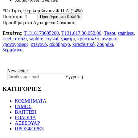
Χωρίς ΦΠΑ: 399,19€
*Οι Τιμές Περιλαμβάνουν Φ.Π.Α.(24%)
Ποσότητα
Προσθήκη στο Καλάθι
Προσθήκη στα Αγαπημένα
Σύγκριση
Ετικέτες:
T1316173605200
,
T131.617.36.052.00
,
Tissot
,
stainless
,
steel
,
ατσάλι
,
saphire
,
crystal
,
ζαφείρι
,
κρύσταλλο
,
ανδρικό
,
χρονογράφος
,
στεγανό
,
αδιάβροχο
,
καταδυτικό
,
λουράκι
,
δερμάτινο
,
Newsletter
Εγγραφή
ΚΑΤΗΓΟΡΙΕΣ
ΚΟΣΜΗΜΑΤΑ
ΓΑΜΟΣ
ΒΑΠΤΙΣΗ
ΡΟΛΟΓΙΑ
ΑΞΕΣΟΥΑΡ
ΠΡΟΣΦΟΡΕΣ