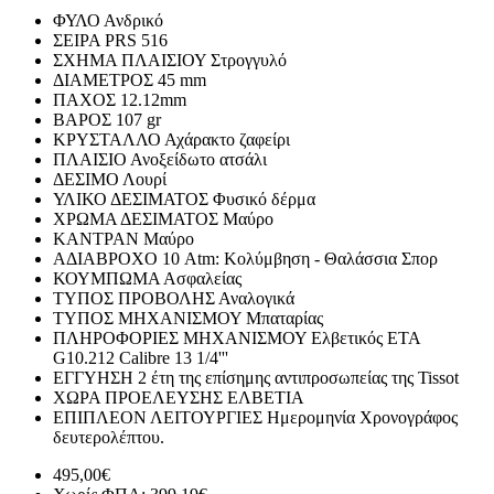
ΦΥΛΟ
Ανδρικό
ΣΕΙΡΑ
PRS 516
ΣΧΗΜΑ ΠΛΑΙΣΙΟΥ
Στρογγυλό
ΔΙΑΜΕΤΡΟΣ
45 mm
ΠΑΧΟΣ
12.12mm
ΒΑΡΟΣ
107 gr
ΚΡΥΣΤΑΛΛΟ
Αχάρακτο ζαφείρι
ΠΛΑΙΣΙΟ
Ανοξείδωτο ατσάλι
ΔΕΣΙΜΟ
Λουρί
ΥΛΙΚΟ ΔΕΣΙΜΑΤΟΣ
Φυσικό δέρμα
ΧΡΩΜΑ ΔΕΣΙΜΑΤΟΣ
Μαύρο
ΚΑΝΤΡΑΝ
Μαύρο
ΑΔΙΑΒΡΟΧΟ
10 Atm: Κολύμβηση - Θαλάσσια Σπορ
ΚΟΥΜΠΩΜΑ
Ασφαλείας
ΤΥΠΟΣ ΠΡΟΒΟΛΗΣ
Αναλογικά
ΤΥΠΟΣ ΜΗΧΑΝΙΣΜΟΥ
Μπαταρίας
ΠΛΗΡΟΦΟΡΙΕΣ ΜΗΧΑΝΙΣΜΟΥ
Ελβετικός ETA
G10.212 Calibre 13 1/4'''
ΕΓΓΥΗΣΗ
2 έτη της επίσημης αντιπροσωπείας της Tissot
ΧΩΡΑ ΠΡΟΕΛΕΥΣΗΣ
ΕΛΒΕΤΙΑ
ΕΠΙΠΛΕΟΝ ΛΕΙΤΟΥΡΓΙΕΣ
Ημερομηνία Χρονογράφος
δευτερολέπτου.
495,00€