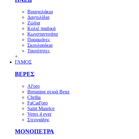
Βραχιολάκια
Δαχτυλίδια
Ζώδια
Κολιέ παιδικά
Κωνσταντινάτα
Παραμάνες
Σκουλαρίκια
Ταυτότητες
+
ΓΑΜΟΣ
ΒΕΡΕΣ
Al'oro
Breuning σειρά Benz
Chrilia
FaCad'oro
Saint Maurice
Veres 4 ever
Στεργιάδης
ΜΟΝΟΠΕΤΡΑ