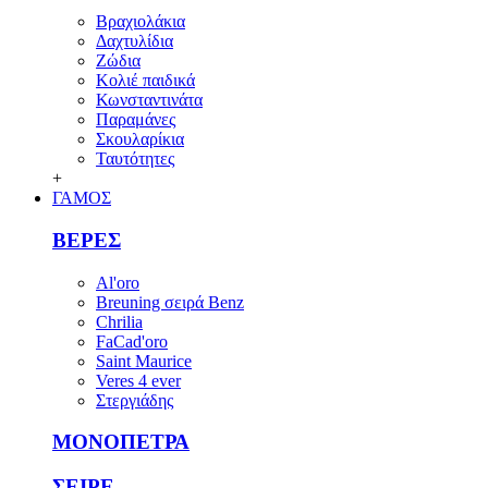
Βραχιολάκια
Δαχτυλίδια
Ζώδια
Κολιέ παιδικά
Κωνσταντινάτα
Παραμάνες
Σκουλαρίκια
Ταυτότητες
+
ΓΑΜΟΣ
ΒΕΡΕΣ
Al'oro
Breuning σειρά Benz
Chrilia
FaCad'oro
Saint Maurice
Veres 4 ever
Στεργιάδης
ΜΟΝΟΠΕΤΡΑ
ΣΕΙΡΕ