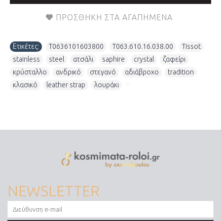
ΠΡΟΣΘΉΚΗ ΣΤΑ ΑΓΑΠΗΜΈΝΑ
Ετικέτες:
T0636101603800
,
T063.610.16.038.00
,
Tissot
,
stainless
,
steel
,
ατσάλι
,
saphire
,
crystal
,
ζαφείρι
,
κρύσταλλο
,
ανδρικό
,
στεγανό
,
αδιάβροχο
,
tradition
,
κλασικό
,
leather strap
,
λουράκι
,
NEWSLETTER