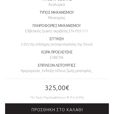
Αναλογικά
ΤΥΠΟΣ ΜΗΧΑΝΙΣΜΟΥ
Μπαταρίας
ΠΛΗΡΟΦΟΡΙΕΣ ΜΗΧΑΝΙΣΜΟΥ
Ελβετικός Quartz ακριβείας ETA F05.111
ΕΓΓΥΗΣΗ
2 έτη της επίσημης αντιπροσωπείας της Tissot
ΧΩΡΑ ΠΡΟΕΛΕΥΣΗΣ
ΕΛΒΕΤΙΑ
ΕΠΙΠΛΕΟΝ ΛΕΙΤΟΥΡΓΙΕΣ
Ημερομηνία , ένδειξη τέλους ζωής μπαταρίας ,
325,00€
*Οι Τιμές Περιλαμβάνουν Φ.Π.Α.(24%)
ΠΡΟΣΘΉΚΗ ΣΤΟ ΚΑΛΆΘΙ