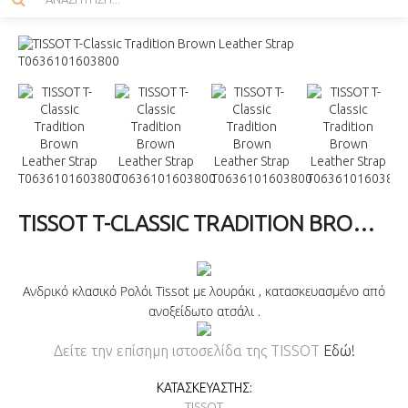
TISSOT T-CLASSIC TRADITION BROWN LEATHER STRAP T0636101603800
Ανδρικό κλασικό Ρολόι Tissot με λουράκι , κατασκευασμένο από
ανοξείδωτο ατσάλι .
Δείτε την επίσημη ιστοσελίδα της TISSOT
Εδώ!
ΚΑΤΑΣΚΕΥΑΣΤΉΣ:
TISSOT