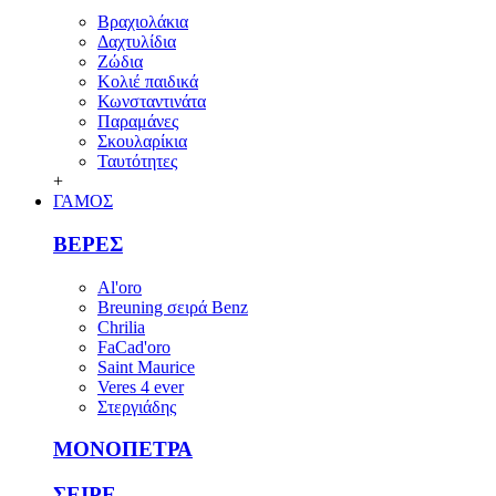
Βραχιολάκια
Δαχτυλίδια
Ζώδια
Κολιέ παιδικά
Κωνσταντινάτα
Παραμάνες
Σκουλαρίκια
Ταυτότητες
+
ΓΑΜΟΣ
ΒΕΡΕΣ
Al'oro
Breuning σειρά Benz
Chrilia
FaCad'oro
Saint Maurice
Veres 4 ever
Στεργιάδης
ΜΟΝΟΠΕΤΡΑ
ΣΕΙΡΕ