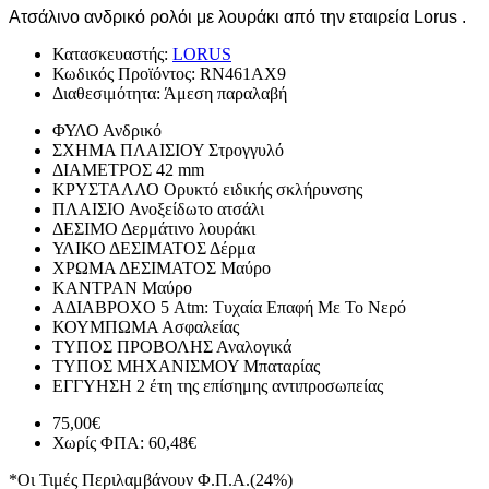
Ατσάλινο ανδρικό ρολόι με λουράκι από την εταιρεία Lorus .
Κατασκευαστής:
LORUS
Κωδικός Προϊόντος:
RN461AX9
Διαθεσιμότητα:
Άμεση παραλαβή
ΦΥΛΟ
Ανδρικό
ΣΧΗΜΑ ΠΛΑΙΣΙΟΥ
Στρογγυλό
ΔΙΑΜΕΤΡΟΣ
42 mm
ΚΡΥΣΤΑΛΛΟ
Ορυκτό ειδικής σκλήρυνσης
ΠΛΑΙΣΙΟ
Ανοξείδωτο ατσάλι
ΔΕΣΙΜΟ
Δερμάτινο λουράκι
ΥΛΙΚΟ ΔΕΣΙΜΑΤΟΣ
Δέρμα
ΧΡΩΜΑ ΔΕΣΙΜΑΤΟΣ
Μαύρο
ΚΑΝΤΡΑΝ
Μαύρο
ΑΔΙΑΒΡΟΧΟ
5 Atm: Τυχαία Επαφή Με Το Νερό
ΚΟΥΜΠΩΜΑ
Ασφαλείας
ΤΥΠΟΣ ΠΡΟΒΟΛΗΣ
Αναλογικά
ΤΥΠΟΣ ΜΗΧΑΝΙΣΜΟΥ
Μπαταρίας
ΕΓΓΥΗΣΗ
2 έτη της επίσημης αντιπροσωπείας
75,00€
Χωρίς ΦΠΑ: 60,48€
*Οι Τιμές Περιλαμβάνουν Φ.Π.Α.(24%)