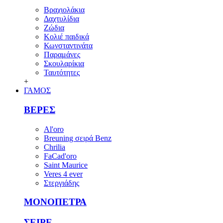
Βραχιολάκια
Δαχτυλίδια
Ζώδια
Κολιέ παιδικά
Κωνσταντινάτα
Παραμάνες
Σκουλαρίκια
Ταυτότητες
+
ΓΑΜΟΣ
ΒΕΡΕΣ
Al'oro
Breuning σειρά Benz
Chrilia
FaCad'oro
Saint Maurice
Veres 4 ever
Στεργιάδης
ΜΟΝΟΠΕΤΡΑ
ΣΕΙΡΕ