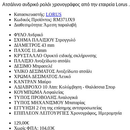
Ατσάλινο ανδρικό ρολόι χρονογράφος από την εταιρεία Lorus .
Κατασκευαστής:
LORUS
Κωδικός Προϊόντος:
RM371JX9
Διαθεσιμότητα:
Άμεση παραλαβή
ΦΥΛΟ
Ανδρικό
ΣΧΗΜΑ ΠΛΑΙΣΙΟΥ
Στρογγυλό
ΔΙΑΜΕΤΡΟΣ
43 mm
ΠΑΧΟΣ
11.4mm
ΚΡΥΣΤΑΛΛΟ
Ορυκτό ειδικής σκλήρυνσης
ΠΛΑΙΣΙΟ
Ανοξείδωτο ατσάλι
ΔΕΣΙΜΟ
Μπρασελέ
ΥΛΙΚΟ ΔΕΣΙΜΑΤΟΣ
Ανοξείδωτο ατσάλι
ΧΡΩΜΑ ΔΕΣΙΜΑΤΟΣ
Λευκό
ΚΑΝΤΡΑΝ
Μαύρο
ΑΔΙΑΒΡΟΧΟ
10 Atm: Κολύμβηση - Θαλάσσια Σπορ
ΚΟΥΜΠΩΜΑ
Ασφαλείας
ΤΥΠΟΣ ΠΡΟΒΟΛΗΣ
Αναλογικά
ΤΥΠΟΣ ΜΗΧΑΝΙΣΜΟΥ
Μπαταρίας
ΕΓΓΥΗΣΗ
2 έτη της επίσημης αντιπροσωπείας
ΕΠΙΠΛΕΟΝ ΛΕΙΤΟΥΡΓΙΕΣ
Χρονογράφος, Ημερομηνία
129,00€
Χωρίς ΦΠΑ: 104,03€