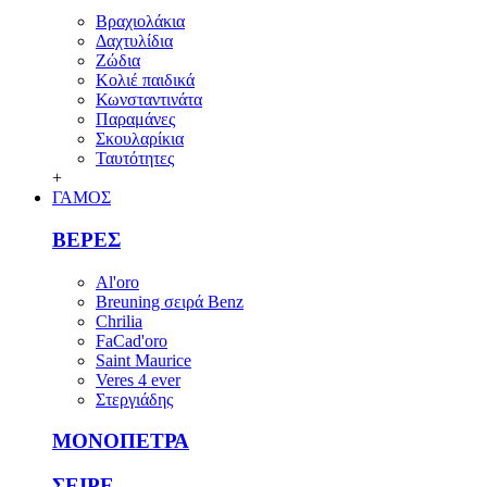
Βραχιολάκια
Δαχτυλίδια
Ζώδια
Κολιέ παιδικά
Κωνσταντινάτα
Παραμάνες
Σκουλαρίκια
Ταυτότητες
+
ΓΑΜΟΣ
ΒΕΡΕΣ
Al'oro
Breuning σειρά Benz
Chrilia
FaCad'oro
Saint Maurice
Veres 4 ever
Στεργιάδης
ΜΟΝΟΠΕΤΡΑ
ΣΕΙΡΕ