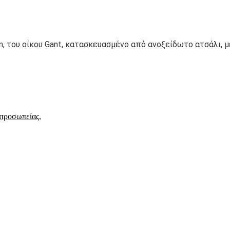
n, του οίκου Gant, κατασκευασμένο από ανοξείδωτο ατσάλι, 
ιπροσωπείας.