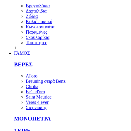
Βραχιολάκια
Δαχτυλίδια
Ζώδια
Κολιέ παιδικά
Κωνσταντινάτα
Παραμάνες
Σκουλαρίκια
Ταυτότητες
+
ΓΑΜΟΣ
ΒΕΡΕΣ
Al'oro
Breuning σειρά Benz
Chrilia
FaCad'oro
Saint Maurice
Veres 4 ever
Στεργιάδης
ΜΟΝΟΠΕΤΡΑ
ΣΕΙΡΕ