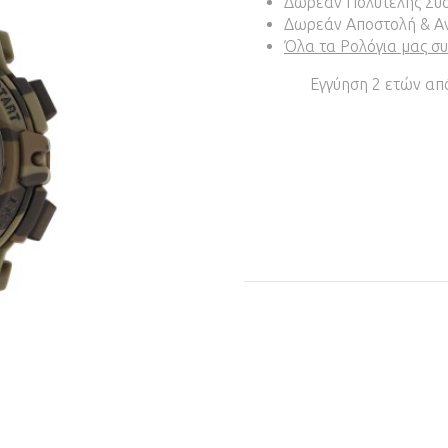
Δωρεάν Πολυτελής Συ
Δωρεάν Αποστολή & Αν
Όλα τα Ρολόγια μας σ
Εγγύηση 2 ετών από