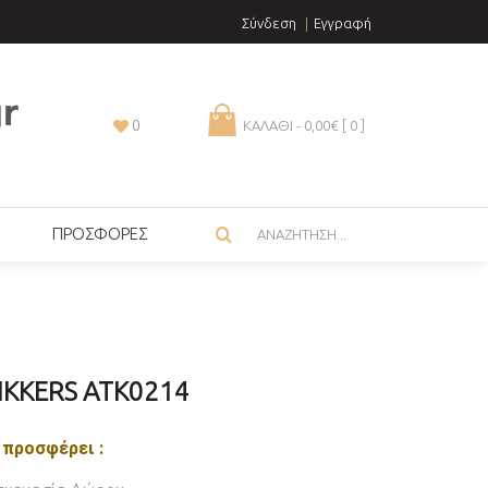
Σύνδεση
Εγγραφή
0
ΚΑΛΑΘΙ - 0,00€ [
0
]
ΠΡΟΣΦΟΡΕΣ
IKKERS ATK0214
 προσφέρει :