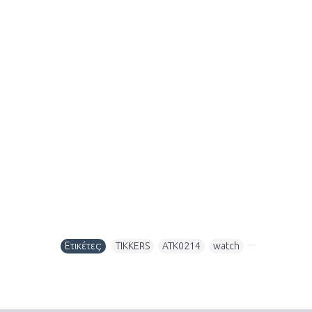
Ετικέτες:
TIKKERS
,
ATK0214
,
watch
,