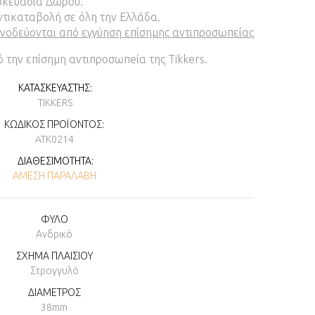
σκευασία Δώρου.
τικαταβολή σε όλη την Ελλάδα.
υνοδεύονται από εγγύηση επίσημης αντιπροσωπείας
 την επίσημη αντιπροσωπeία της Tikkers.
ΚΑΤΑΣΚΕΥΑΣΤΉΣ:
TIKKERS
ΚΩΔΙΚΌΣ ΠΡΟΪΌΝΤΟΣ:
ATK0214
ΔΙΑΘΕΣΙΜΌΤΗΤΑ:
ΆΜΕΣΗ ΠΑΡΑΛΑΒΉ
ΦΥΛΟ
Ανδρικό
ΣΧΗΜΑ ΠΛΑΙΣΙΟΥ
Στρογγυλό
ΔΙΑΜΕΤΡΟΣ
38mm