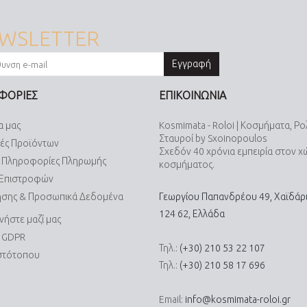
WSLETTER
Εγγραφή
ΦΟΡΙΕΣ
ΕΠΙΚΟΙΝΩΝΙΑ
α μας
Kosmimata - Roloi | Κοσμήματα, Ρο
Σταυροί by Sxoinopoulos
ές Προϊόντων
Σχεδόν 40 χρόνια εμπειρία στον 
& Πληροφορίες Πληρωμής
κοσμήματος.
 Επιστροφών
ήσης & Προσωπικά Δεδομένα
Γεωργίου Παπανδρέου 49, Χαϊδάρι
124 62, Ελλάδα
νήστε μαζί μας
α GDPR
Τηλ.:
(+30) 210 53 22 107
Ιστότοπου
Τηλ.:
(+30) 210 58 17 696
Email:
info@kosmimata-roloi.gr