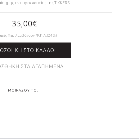
επίσημης αντιπροσωπείας της TIKKERS
35,00€
Τιμές Περιλαμβάνουν Φ.Π.Α.(24%)
ΟΣΘΉΚΗ ΣΤΟ ΚΑΛΆΘΙ
ΣΘΉΚΗ ΣΤΑ ΑΓΑΠΗΜΈΝΑ
ΜΟΙΡΆΣΟΥ ΤΟ: