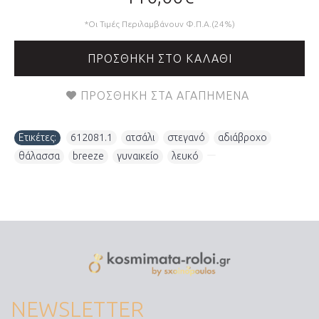
*Οι Τιμές Περιλαμβάνουν Φ.Π.Α.(24%)
ΠΡΟΣΘΉΚΗ ΣΤΟ ΚΑΛΆΘΙ
ΠΡΟΣΘΉΚΗ ΣΤΑ ΑΓΑΠΗΜΈΝΑ
Ετικέτες:
612081.1
,
ατσάλι
,
στεγανό
,
αδιάβροχο
,
θάλασσα
,
breeze
,
γυναικείο
,
λευκό
,
NEWSLETTER