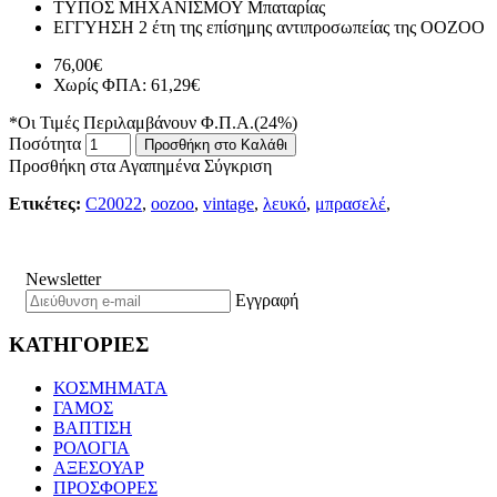
ΤΥΠΟΣ ΜΗΧΑΝΙΣΜΟΥ
Μπαταρίας
ΕΓΓΥΗΣΗ
2 έτη της επίσημης αντιπροσωπείας της ΟΟΖΟΟ
76,00€
Χωρίς ΦΠΑ: 61,29€
*Οι Τιμές Περιλαμβάνουν Φ.Π.Α.(24%)
Ποσότητα
Προσθήκη στο Καλάθι
Προσθήκη στα Αγαπημένα
Σύγκριση
Ετικέτες:
C20022
,
oozoo
,
vintage
,
λευκό
,
μπρασελέ
,
Newsletter
Εγγραφή
ΚΑΤΗΓΟΡΙΕΣ
ΚΟΣΜΗΜΑΤΑ
ΓΑΜΟΣ
ΒΑΠΤΙΣΗ
ΡΟΛΟΓΙΑ
ΑΞΕΣΟΥΑΡ
ΠΡΟΣΦΟΡΕΣ