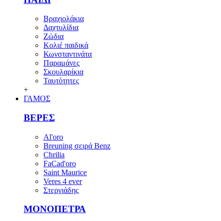
Βραχιολάκια
Δαχτυλίδια
Ζώδια
Κολιέ παιδικά
Κωνσταντινάτα
Παραμάνες
Σκουλαρίκια
Ταυτότητες
+
ΓΑΜΟΣ
ΒΕΡΕΣ
Al'oro
Breuning σειρά Benz
Chrilia
FaCad'oro
Saint Maurice
Veres 4 ever
Στεργιάδης
ΜΟΝΟΠΕΤΡΑ