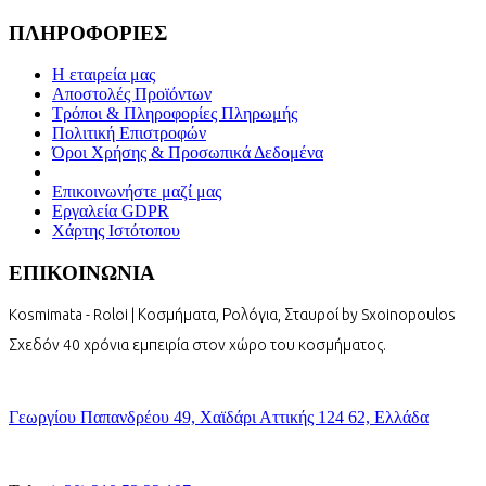
ΠΛΗΡΟΦΟΡΙΕΣ
Η εταιρεία μας
Αποστολές Προϊόντων
Τρόποι & Πληροφορίες Πληρωμής
Πολιτική Επιστροφών
Όροι Χρήσης & Προσωπικά Δεδομένα
Επικοινωνήστε μαζί μας
Εργαλεία GDPR
Χάρτης Ιστότοπου
ΕΠΙΚΟΙΝΩΝΙΑ
Kosmimata - Roloi | Κοσμήματα, Ρολόγια, Σταυροί by Sxoinopoulos
Σχεδόν 40 χρόνια εμπειρία στον χώρο του κοσμήματος.
Γεωργίου Παπανδρέου 49, Χαϊδάρι Αττικής 124 62, Ελλάδα