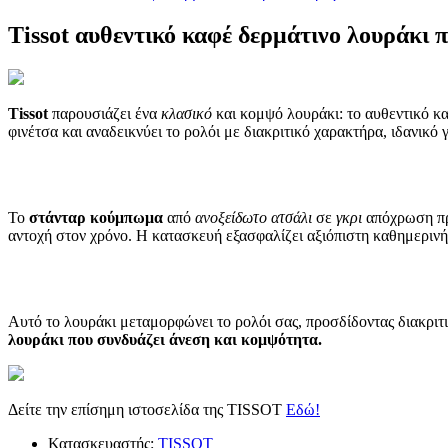
Tissot αυθεντικό καφέ δερμάτινο λουράκι
Tissot
παρουσιάζει ένα
κλασικό
και κομψό λουράκι: το αυθεντικό 
φινέτσα και αναδεικνύει το ρολόι με διακριτικό χαρακτήρα, ιδανικό
Το
στάνταρ κούμπωμα
από
ανοξείδωτο ατσάλι
σε
γκρι
απόχρωση προ
αντοχή στον χρόνο. Η κατασκευή εξασφαλίζει αξιόπιστη καθημεριν
Αυτό το λουράκι μεταμορφώνει το ρολόι σας, προσδίδοντας διακριτι
λουράκι που συνδυάζει άνεση και κομψότητα.
Δείτε την επίσημη ιστοσελίδα της TISSOT
Εδώ!
Κατασκευαστής:
TISSOT