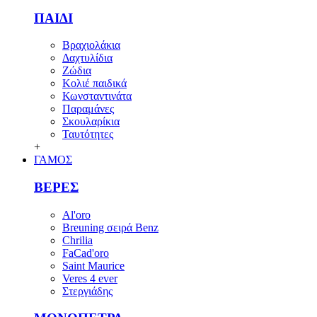
ΠΑΙΔΙ
Βραχιολάκια
Δαχτυλίδια
Ζώδια
Κολιέ παιδικά
Κωνσταντινάτα
Παραμάνες
Σκουλαρίκια
Ταυτότητες
+
ΓΑΜΟΣ
ΒΕΡΕΣ
Al'oro
Breuning σειρά Benz
Chrilia
FaCad'oro
Saint Maurice
Veres 4 ever
Στεργιάδης