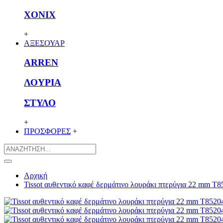
XONIX
+
ΑΞΕΣΟΥΑΡ
ARREN
ΛΟΥΡΙΑ
ΣΤΥΛΟ
+
ΠΡΟΣΦΟΡΕΣ
+
Αρχική
Tissot αυθεντικό καφέ δερμάτινο λουράκι πτερύγια 22 mm T