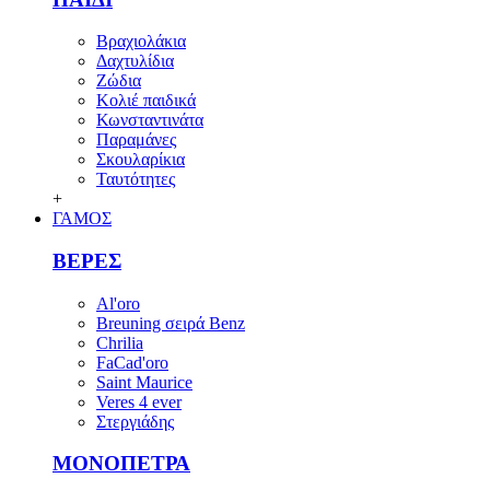
Βραχιολάκια
Δαχτυλίδια
Ζώδια
Κολιέ παιδικά
Κωνσταντινάτα
Παραμάνες
Σκουλαρίκια
Ταυτότητες
+
ΓΑΜΟΣ
ΒΕΡΕΣ
Al'oro
Breuning σειρά Benz
Chrilia
FaCad'oro
Saint Maurice
Veres 4 ever
Στεργιάδης
ΜΟΝΟΠΕΤΡΑ