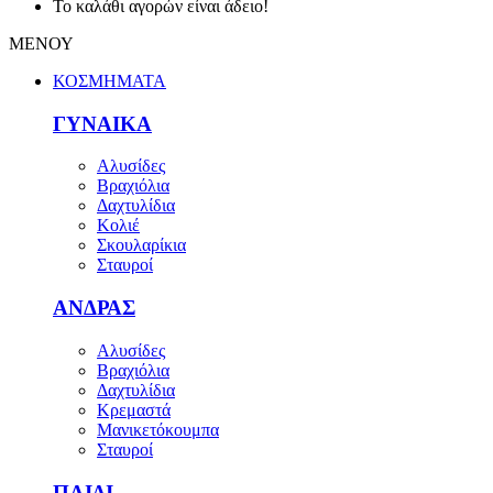
Το καλάθι αγορών είναι άδειο!
ΜΕΝΟΥ
ΚΟΣΜΗΜΑΤΑ
ΓΥΝΑΙΚΑ
Αλυσίδες
Βραχιόλια
Δαχτυλίδια
Κολιέ
Σκουλαρίκια
Σταυροί
ΑΝΔΡΑΣ
Αλυσίδες
Βραχιόλια
Δαχτυλίδια
Κρεμαστά
Μανικετόκουμπα
Σταυροί
ΠΑΙΔΙ