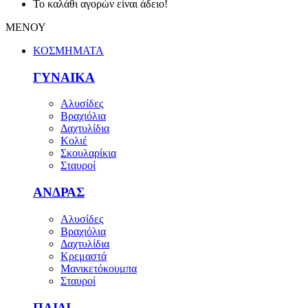
Το καλάθι αγορών είναι άδειο!
ΜΕΝΟΥ
ΚΟΣΜΗΜΑΤΑ
ΓΥΝΑΙΚΑ
Αλυσίδες
Βραχιόλια
Δαχτυλίδια
Κολιέ
Σκουλαρίκια
Σταυροί
ΑΝΔΡΑΣ
Αλυσίδες
Βραχιόλια
Δαχτυλίδια
Κρεμαστά
Μανικετόκουμπα
Σταυροί
ΠΑΙΔΙ