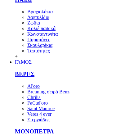
Βραχιολάκια
Δαχτυλίδια
Ζώδια
Κολιέ παιδικά
Κωνσταντινάτα
Παραμάνες
Σκουλαρίκια
Ταυτότητες
+
ΓΑΜΟΣ
ΒΕΡΕΣ
Al'oro
Breuning σειρά Benz
Chrilia
FaCad'oro
Saint Maurice
Veres 4 ever
Στεργιάδης
ΜΟΝΟΠΕΤΡΑ