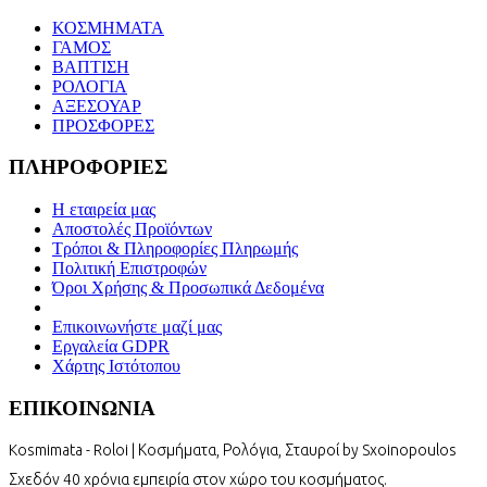
ΚΟΣΜΗΜΑΤΑ
ΓΑΜΟΣ
ΒΑΠΤΙΣΗ
ΡΟΛΟΓΙΑ
ΑΞΕΣΟΥΑΡ
ΠΡΟΣΦΟΡΕΣ
ΠΛΗΡΟΦΟΡΙΕΣ
Η εταιρεία μας
Αποστολές Προϊόντων
Τρόποι & Πληροφορίες Πληρωμής
Πολιτική Επιστροφών
Όροι Χρήσης & Προσωπικά Δεδομένα
Επικοινωνήστε μαζί μας
Εργαλεία GDPR
Χάρτης Ιστότοπου
ΕΠΙΚΟΙΝΩΝΙΑ
Kosmimata - Roloi | Κοσμήματα, Ρολόγια, Σταυροί by Sxoinopoulos
Σχεδόν 40 χρόνια εμπειρία στον χώρο του κοσμήματος.