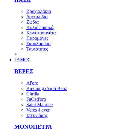
Βραχιολάκια
Δαχτυλίδια
Ζώδια
Κολιέ παιδικά
Κωνσταντινάτα
Παραμάνες
Σκουλαρίκια
Ταυτότητες
+
ΓΑΜΟΣ
ΒΕΡΕΣ
Al'oro
Breuning σειρά Benz
Chrilia
FaCad'oro
Saint Maurice
Veres 4 ever
Στεργιάδης
ΜΟΝΟΠΕΤΡΑ