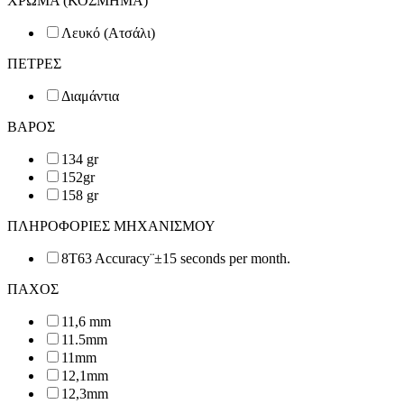
ΧΡΩΜΑ (ΚΟΣΜΗΜΑ)
Λευκό (Ατσάλι)
ΠΕΤΡΕΣ
Διαμάντια
ΒΑΡΟΣ
134 gr
152gr
158 gr
ΠΛΗΡΟΦΟΡΙΕΣ ΜΗΧΑΝΙΣΜΟΥ
8T63 Accuracy¨±15 seconds per month.
ΠΑΧΟΣ
11,6 mm
11.5mm
11mm
12,1mm
12,3mm