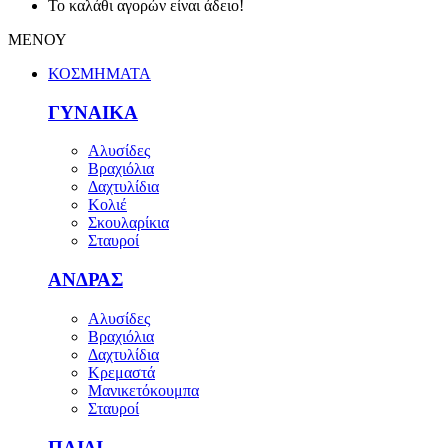
Το καλάθι αγορών είναι άδειο!
ΜΕΝΟΥ
ΚΟΣΜΗΜΑΤΑ
ΓΥΝΑΙΚΑ
Αλυσίδες
Βραχιόλια
Δαχτυλίδια
Κολιέ
Σκουλαρίκια
Σταυροί
ΑΝΔΡΑΣ
Αλυσίδες
Βραχιόλια
Δαχτυλίδια
Κρεμαστά
Μανικετόκουμπα
Σταυροί
ΠΑΙΔΙ