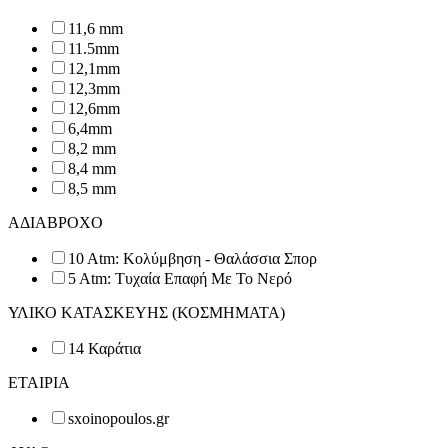
11,6 mm
11.5mm
12,1mm
12,3mm
12,6mm
6,4mm
8,2 mm
8,4 mm
8,5 mm
ΑΔΙΑΒΡΟΧΟ
10 Atm: Κολύμβηση - Θαλάσσια Σπορ
5 Atm: Τυχαία Επαφή Με Το Νερό
ΥΛΙΚΟ ΚΑΤΑΣΚΕΥΗΣ (ΚΟΣΜΗΜΑΤΑ)
14 Καράτια
ΕΤΑΙΡΙΑ
sxoinopoulos.gr