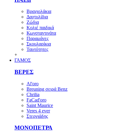
Βραχιολάκια
Δαχτυλίδια
Ζώδια
Κολιέ παιδικά
Κωνσταντινάτα
Παραμάνες
Σκουλαρίκια
Ταυτότητες
+
ΓΑΜΟΣ
ΒΕΡΕΣ
Al'oro
Breuning σειρά Benz
Chrilia
FaCad'oro
Saint Maurice
Veres 4 ever
Στεργιάδης
ΜΟΝΟΠΕΤΡΑ