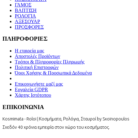
ΓΑΜΟΣ
ΒΑΠΤΙΣΗ
ΡΟΛΟΓΙΑ
ΑΞΕΣΟΥΑΡ
ΠΡΟΣΦΟΡΕΣ
ΠΛΗΡΟΦΟΡΙΕΣ
Η εταιρεία μας
Αποστολές Προϊόντων
Τρόποι & Πληροφορίες Πληρωμής
Πολιτική Επιστροφών
Όροι Χρήσης & Προσωπικά Δεδομένα
Επικοινωνήστε μαζί μας
Εργαλεία GDPR
Χάρτης Ιστότοπου
ΕΠΙΚΟΙΝΩΝΙΑ
Kosmimata - Roloi | Κοσμήματα, Ρολόγια, Σταυροί by Sxoinopoulos
Σχεδόν 40 χρόνια εμπειρία στον χώρο του κοσμήματος.