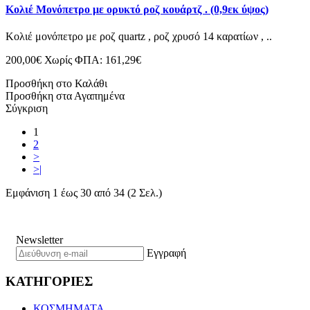
Κολιέ Μονόπετρο με ορυκτό ροζ κουάρτζ . (0,9εκ ύψος)
Κολιέ μονόπετρο με ροζ quartz , ροζ χρυσό 14 καρατίων , ..
200,00€
Χωρίς ΦΠΑ: 161,29€
Προσθήκη στο Καλάθι
Προσθήκη στα Αγαπημένα
Σύγκριση
1
2
>
>|
Εμφάνιση 1 έως 30 από 34 (2 Σελ.)
Newsletter
Εγγραφή
ΚΑΤΗΓΟΡΙΕΣ
ΚΟΣΜΗΜΑΤΑ