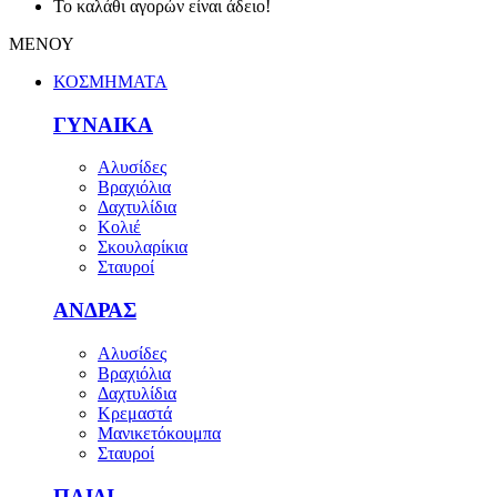
Το καλάθι αγορών είναι άδειο!
ΜΕΝΟΥ
ΚΟΣΜΗΜΑΤΑ
ΓΥΝΑΙΚΑ
Αλυσίδες
Βραχιόλια
Δαχτυλίδια
Κολιέ
Σκουλαρίκια
Σταυροί
ΑΝΔΡΑΣ
Αλυσίδες
Βραχιόλια
Δαχτυλίδια
Κρεμαστά
Μανικετόκουμπα
Σταυροί
ΠΑΙΔΙ