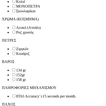
Κολιέ
ΜΟΝΟΠΕΤΡΑ
Σκουλαρίκια
ΧΡΩΜΑ (ΚΟΣΜΗΜΑ)
Λευκό (Ατσάλι)
Ροζ χρυσός
ΠΕΤΡΕΣ
Ζιργκόν
Κουάρτζ
ΒΑΡΟΣ
134 gr
152gr
158 gr
ΠΛΗΡΟΦΟΡΙΕΣ ΜΗΧΑΝΙΣΜΟΥ
8T63 Accuracy¨±15 seconds per month.
ΠΑΧΟΣ