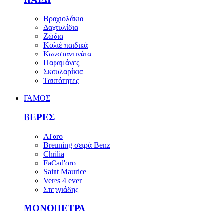
Βραχιολάκια
Δαχτυλίδια
Ζώδια
Κολιέ παιδικά
Κωνσταντινάτα
Παραμάνες
Σκουλαρίκια
Ταυτότητες
+
ΓΑΜΟΣ
ΒΕΡΕΣ
Al'oro
Breuning σειρά Benz
Chrilia
FaCad'oro
Saint Maurice
Veres 4 ever
Στεργιάδης
ΜΟΝΟΠΕΤΡΑ