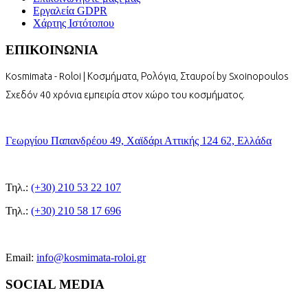
Εργαλεία GDPR
Χάρτης Ιστότοπου
ΕΠΙΚΟΙΝΩΝΙΑ
Kosmimata - Roloi | Κοσμήματα, Ρολόγια, Σταυροί by Sxoinopoulos
Σχεδόν 40 χρόνια εμπειρία στον χώρο του κοσμήματος.
Γεωργίου Παπανδρέου 49, Χαϊδάρι Αττικής 124 62, Ελλάδα
Τηλ.:
(+30) 210 53 22 107
Τηλ.:
(+30) 210 58 17 696
Email:
info@kosmimata-roloi.gr
SOCIAL MEDIA