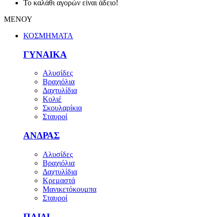
Το καλάθι αγορών είναι άδειο!
ΜΕΝΟΥ
ΚΟΣΜΗΜΑΤΑ
ΓΥΝΑΙΚΑ
Αλυσίδες
Βραχιόλια
Δαχτυλίδια
Κολιέ
Σκουλαρίκια
Σταυροί
ΑΝΔΡΑΣ
Αλυσίδες
Βραχιόλια
Δαχτυλίδια
Κρεμαστά
Μανικετόκουμπα
Σταυροί
ΠΑΙΔΙ