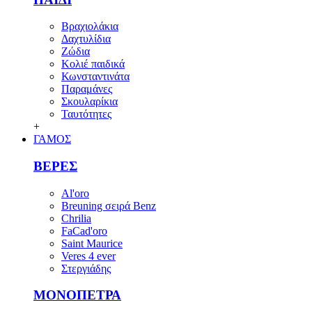
Βραχιολάκια
Δαχτυλίδια
Ζώδια
Κολιέ παιδικά
Κωνσταντινάτα
Παραμάνες
Σκουλαρίκια
Ταυτότητες
+
ΓΑΜΟΣ
ΒΕΡΕΣ
Al'oro
Breuning σειρά Benz
Chrilia
FaCad'oro
Saint Maurice
Veres 4 ever
Στεργιάδης
ΜΟΝΟΠΕΤΡΑ