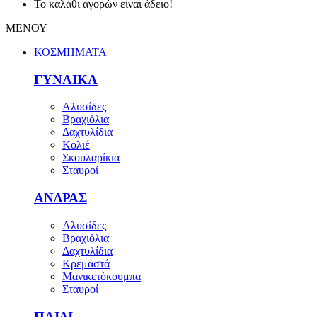
Το καλάθι αγορών είναι άδειο!
ΜΕΝΟΥ
ΚΟΣΜΗΜΑΤΑ
ΓΥΝΑΙΚΑ
Αλυσίδες
Βραχιόλια
Δαχτυλίδια
Κολιέ
Σκουλαρίκια
Σταυροί
ΑΝΔΡΑΣ
Αλυσίδες
Βραχιόλια
Δαχτυλίδια
Κρεμαστά
Μανικετόκουμπα
Σταυροί
ΠΑΙΔΙ