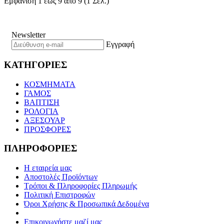
Εμφάνιση 1 έως 9 από 9 (1 Σελ.)
Newsletter
Εγγραφή
ΚΑΤΗΓΟΡΙΕΣ
ΚΟΣΜΗΜΑΤΑ
ΓΑΜΟΣ
ΒΑΠΤΙΣΗ
ΡΟΛΟΓΙΑ
ΑΞΕΣΟΥΑΡ
ΠΡΟΣΦΟΡΕΣ
ΠΛΗΡΟΦΟΡΙΕΣ
Η εταιρεία μας
Αποστολές Προϊόντων
Τρόποι & Πληροφορίες Πληρωμής
Πολιτική Επιστροφών
Όροι Χρήσης & Προσωπικά Δεδομένα
Επικοινωνήστε μαζί μας