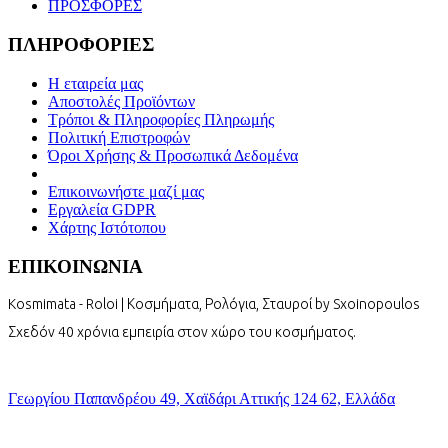
ΠΡΟΣΦΟΡΕΣ
ΠΛΗΡΟΦΟΡΙΕΣ
Η εταιρεία μας
Αποστολές Προϊόντων
Τρόποι & Πληροφορίες Πληρωμής
Πολιτική Επιστροφών
Όροι Χρήσης & Προσωπικά Δεδομένα
Επικοινωνήστε μαζί μας
Εργαλεία GDPR
Χάρτης Ιστότοπου
ΕΠΙΚΟΙΝΩΝΙΑ
Kosmimata - Roloi | Κοσμήματα, Ρολόγια, Σταυροί by Sxoinopoulos
Σχεδόν 40 χρόνια εμπειρία στον χώρο του κοσμήματος.
Γεωργίου Παπανδρέου 49, Χαϊδάρι Αττικής 124 62, Ελλάδα