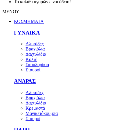
Το καλάθι αγορών είναι άδειο!
ΜΕΝΟΥ
ΚΟΣΜΗΜΑΤΑ
ΓΥΝΑΙΚΑ
Αλυσίδες
Βραχιόλια
Δαχτυλίδια
Κολιέ
Σκουλαρίκια
Σταυροί
ΑΝΔΡΑΣ
Αλυσίδες
Βραχιόλια
Δαχτυλίδια
Κρεμαστά
Μανικετόκουμπα
Σταυροί
ΠΑΙΔΙ