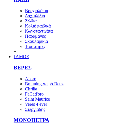
Βραχιολάκια
Δαχτυλίδια
Ζώδια
Κολιέ παιδικά
Κωνσταντινάτα
Παραμάνες
Σκουλαρίκια
Ταυτότητες
+
ΓΑΜΟΣ
ΒΕΡΕΣ
Al'oro
Breuning σειρά Benz
Chrilia
FaCad'oro
Saint Maurice
Veres 4 ever
Στεργιάδης
ΜΟΝΟΠΕΤΡΑ