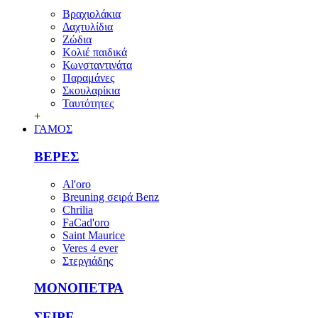
Βραχιολάκια
Δαχτυλίδια
Ζώδια
Κολιέ παιδικά
Κωνσταντινάτα
Παραμάνες
Σκουλαρίκια
Ταυτότητες
+
ΓΑΜΟΣ
ΒΕΡΕΣ
Al'oro
Breuning σειρά Benz
Chrilia
FaCad'oro
Saint Maurice
Veres 4 ever
Στεργιάδης
ΜΟΝΟΠΕΤΡΑ
ΣΕΙΡΕ