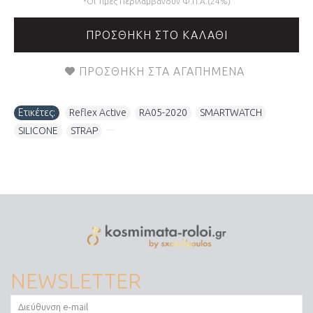
*Οι Τιμές Περιλαμβάνουν Φ.Π.Α.(24%)
ΠΡΟΣΘΉΚΗ ΣΤΟ ΚΑΛΆΘΙ
ΠΡΟΣΘΉΚΗ ΣΤΑ ΑΓΑΠΗΜΈΝΑ
Ετικέτες:
Reflex Active
,
RA05-2020
,
SMARTWATCH
,
SILICONE
,
STRAP
,
NEWSLETTER