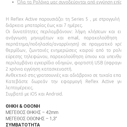
Όλα τα Ρολόγια μας συνοδεύονται από εγγύηση επίση
Η Reflex Active παρουσιάζει τη Series 5 , με στρογγυλή
διάρκεια μπαταρίας έως και 7 ημέρες.
Οι δυνατότητες περιλαμβάνουν: λήψη κλήσεων και ειδο
ανάγνωση μηνυμάτων και email, παρακολούθηση συγκ
περπάτημα/ποδηλασία/αναρρίχηση) σε πραγματικό χρόν
θερμίδων, ζωντανές ενημερώσεις καιρού από το ρολόι σα
εύρεσης τηλεφώνου, παρακολούθηση ύπνου και υπενθυμίσε
περιλαμβάνει εγχειρίδιο οδηγιών, φορτιστή USB (σφραγισμ
2 χρόνια εγγύηση κατασκευαστή.
Ανθεκτικό στις γρατσουνιές και αδιάβροχο σε τυχαία επαφή
Κατεβάστε δωρεάν την εφαρμογή Reflex Active για 
λεπτομέρειες.
Συμβατό με iOS και Android.
ΘΗΚΗ & ΟΘΟΝΗ
ΜΕΓΕΘΟΣ ΘΗΚΗΣ – 42mm
ΜΕΓΕΘΟΣ ΟΘΟΝΗΣ – 1,3″
ΣΥΜΒΑΤΟΤΗΤΑ