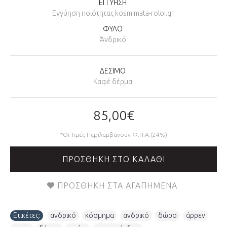
ΕΓΓΥΗΣΗ
Εγγύηση ποιότητας kosmimata-roloi.gr
ΦΥΛΟ
Άνδρικό
ΔΕΣΙΜΟ
Καφέ δέρμα
85,00€
*Οι Τιμές Περιλαμβάνουν Φ.Π.Α.(24%)
ΠΡΟΣΘΉΚΗ ΣΤΟ ΚΑΛΆΘΙ
ΠΡΟΣΘΉΚΗ ΣΤΑ ΑΓΑΠΗΜΈΝΑ
Ετικέτες:
ανδρικό
,
κόσμημα
,
ανδρικό
,
δώρο
,
άρρεν
,