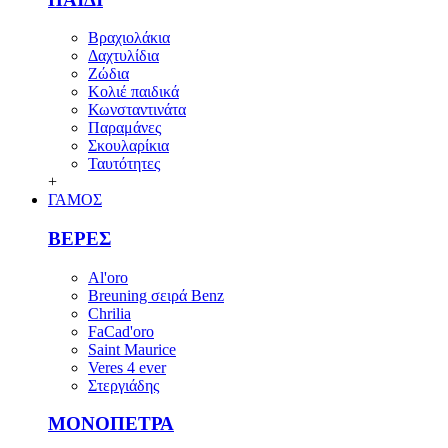
Βραχιολάκια
Δαχτυλίδια
Ζώδια
Κολιέ παιδικά
Κωνσταντινάτα
Παραμάνες
Σκουλαρίκια
Ταυτότητες
+
ΓΑΜΟΣ
ΒΕΡΕΣ
Al'oro
Breuning σειρά Benz
Chrilia
FaCad'oro
Saint Maurice
Veres 4 ever
Στεργιάδης
ΜΟΝΟΠΕΤΡΑ