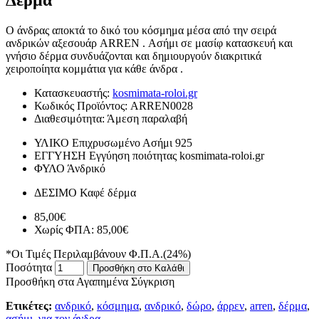
Ο άνδρας αποκτά το δικό του κόσμημα μέσα από την σειρά
ανδρικών αξεσουάρ ARREN . Ασήμι σε μασίφ κατασκευή και
γνήσιο δέρμα συνδυάζονται και δημιουργούν διακριτικά
χειροποίητα κομμάτια για κάθε άνδρα .
Κατασκευαστής:
kosmimata-roloi.gr
Κωδικός Προϊόντος:
ARREN0028
Διαθεσιμότητα:
Άμεση παραλαβή
ΥΛΙΚΟ
Επιχρυσωμένο Ασήμι 925
ΕΓΓΥΗΣΗ
Εγγύηση ποιότητας kosmimata-roloi.gr
ΦΥΛΟ
Άνδρικό
ΔΕΣΙΜΟ
Καφέ δέρμα
85,00€
Χωρίς ΦΠΑ: 85,00€
*Οι Τιμές Περιλαμβάνουν Φ.Π.Α.(24%)
Ποσότητα
Προσθήκη στο Καλάθι
Προσθήκη στα Αγαπημένα
Σύγκριση
Ετικέτες:
ανδρικό
,
κόσμημα
,
ανδρικό
,
δώρο
,
άρρεν
,
arren
,
δέρμα
,
ασήμι
,
για τον άνδρα
,