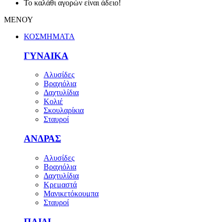
Το καλάθι αγορών είναι άδειο!
ΜΕΝΟΥ
ΚΟΣΜΗΜΑΤΑ
ΓΥΝΑΙΚΑ
Αλυσίδες
Βραχιόλια
Δαχτυλίδια
Κολιέ
Σκουλαρίκια
Σταυροί
ΑΝΔΡΑΣ
Αλυσίδες
Βραχιόλια
Δαχτυλίδια
Κρεμαστά
Μανικετόκουμπα
Σταυροί
ΠΑΙΔΙ