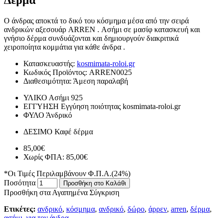
Ο άνδρας αποκτά το δικό του κόσμημα μέσα από την σειρά
ανδρικών αξεσουάρ ARREN . Ασήμι σε μασίφ κατασκευή και
γνήσιο δέρμα συνδυάζονται και δημιουργούν διακριτικά
χειροποίητα κομμάτια για κάθε άνδρα .
Κατασκευαστής:
kosmimata-roloi.gr
Κωδικός Προϊόντος:
ARREN0025
Διαθεσιμότητα:
Άμεση παραλαβή
ΥΛΙΚΟ
Ασήμι 925
ΕΓΓΥΗΣΗ
Εγγύηση ποιότητας kosmimata-roloi.gr
ΦΥΛΟ
Άνδρικό
ΔΕΣΙΜΟ
Καφέ δέρμα
85,00€
Χωρίς ΦΠΑ: 85,00€
*Οι Τιμές Περιλαμβάνουν Φ.Π.Α.(24%)
Ποσότητα
Προσθήκη στο Καλάθι
Προσθήκη στα Αγαπημένα
Σύγκριση
Ετικέτες:
ανδρικό
,
κόσμημα
,
ανδρικό
,
δώρο
,
άρρεν
,
arren
,
δέρμα
,
ασήμι
,
για τον άνδρα
,