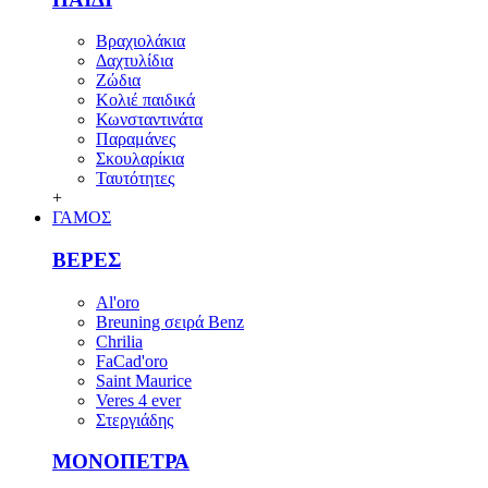
Βραχιολάκια
Δαχτυλίδια
Ζώδια
Κολιέ παιδικά
Κωνσταντινάτα
Παραμάνες
Σκουλαρίκια
Ταυτότητες
+
ΓΑΜΟΣ
ΒΕΡΕΣ
Al'oro
Breuning σειρά Benz
Chrilia
FaCad'oro
Saint Maurice
Veres 4 ever
Στεργιάδης
ΜΟΝΟΠΕΤΡΑ