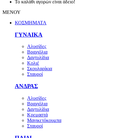
Το καλάθι αγορών είναι άδειο!
ΜΕΝΟΥ
ΚΟΣΜΗΜΑΤΑ
ΓΥΝΑΙΚΑ
Αλυσίδες
Βραχιόλια
Δαχτυλίδια
Κολιέ
Σκουλαρίκια
Σταυροί
ΑΝΔΡΑΣ
Αλυσίδες
Βραχιόλια
Δαχτυλίδια
Κρεμαστά
Μανικετόκουμπα
Σταυροί
ΠΑΙΔΙ