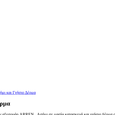
έρμα
ν αξεσουάρ ARREN . Ασήμι σε μασίφ κατασκευή και γνήσιο δέρμα συν