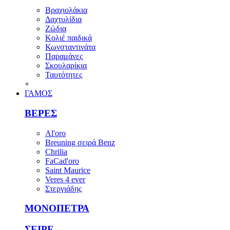
Βραχιολάκια
Δαχτυλίδια
Ζώδια
Κολιέ παιδικά
Κωνσταντινάτα
Παραμάνες
Σκουλαρίκια
Ταυτότητες
+
ΓΑΜΟΣ
ΒΕΡΕΣ
Al'oro
Breuning σειρά Benz
Chrilia
FaCad'oro
Saint Maurice
Veres 4 ever
Στεργιάδης
ΜΟΝΟΠΕΤΡΑ
ΣΕΙΡΕ