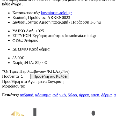
κάθε άνδρα .
Κατασκευαστής:
kosmimata-roloi.gr
Κωδικός Προϊόντος:
ARREN0023
Διαθεσιμότητα:
Άμεση παραλαβή / Παράδοση 1-3 ημ
ΥΛΙΚΟ
Ασήμι 925
ΕΓΓΥΗΣΗ
Εγγύηση ποιότητας kosmimata-roloi.gr
ΦΥΛΟ
Άνδρικό
ΔΕΣΙΜΟ
Καφέ δέρμα
85,00€
Χωρίς ΦΠΑ: 85,00€
*Οι Τιμές Περιλαμβάνουν Φ.Π.Α.(24%)
Ποσότητα
Προσθήκη στο Καλάθι
Προσθήκη στα Αγαπημένα
Σύγκριση
Μοιράσου το:
Ετικέτες:
ανδρικό
,
κόσμημα
,
ανδρικό
,
δώρο
,
άρρεν
,
arren
,
δέρμα
,
α