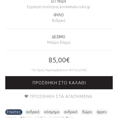
ΕΓΓΥΗΣΗ
Εγγύηση ποιότητας kosmimata-roloi.gr
ΦΥΛΟ
Άνδρικό
ΔΕΣΙΜΟ
Μαύρο δέρμα
85,00€
*Οι Τιμές Περιλαμβάνουν Φ.Π.Α.(24%)
ΠΡΟΣΘΉΚΗ ΣΤΟ ΚΑΛΆΘΙ
ΠΡΟΣΘΉΚΗ ΣΤΑ ΑΓΑΠΗΜΈΝΑ
Ετικέτες:
ανδρικό
,
κόσμημα
,
ανδρικό
,
δώρο
,
άρρεν
,