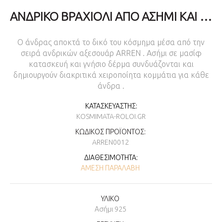
ΑΝΔΡΙΚΌ ΒΡΑΧΙΌΛΙ ΑΠΌ ΑΣΉΜΙ ΚΑΙ ΓΝΉΣΙΟ ΔΈΡΜΑ
Ο άνδρας αποκτά το δικό του κόσμημα μέσα από την
σειρά ανδρικών αξεσουάρ ARREN . Ασήμι σε μασίφ
κατασκευή και γνήσιο δέρμα συνδυάζονται και
δημιουργούν διακριτικά χειροποίητα κομμάτια για κάθε
άνδρα .
ΚΑΤΑΣΚΕΥΑΣΤΉΣ:
KOSMIMATA-ROLOI.GR
ΚΩΔΙΚΌΣ ΠΡΟΪΌΝΤΟΣ:
ARREN0012
ΔΙΑΘΕΣΙΜΌΤΗΤΑ:
ΆΜΕΣΗ ΠΑΡΑΛΑΒΉ
ΥΛΙΚΟ
Ασήμι 925