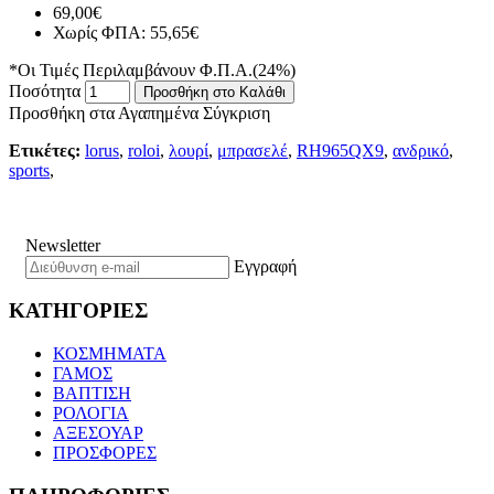
69,00€
Χωρίς ΦΠΑ: 55,65€
*Οι Τιμές Περιλαμβάνουν Φ.Π.Α.(24%)
Ποσότητα
Προσθήκη στο Καλάθι
Προσθήκη στα Αγαπημένα
Σύγκριση
Ετικέτες:
lorus
,
roloi
,
λουρί
,
μπρασελέ
,
RH965QX9
,
ανδρικό
,
sports
,
Newsletter
Εγγραφή
ΚΑΤΗΓΟΡΙΕΣ
ΚΟΣΜΗΜΑΤΑ
ΓΑΜΟΣ
ΒΑΠΤΙΣΗ
ΡΟΛΟΓΙΑ
ΑΞΕΣΟΥΑΡ
ΠΡΟΣΦΟΡΕΣ