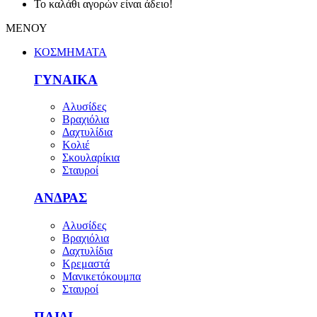
Το καλάθι αγορών είναι άδειο!
ΜΕΝΟΥ
ΚΟΣΜΗΜΑΤΑ
ΓΥΝΑΙΚΑ
Αλυσίδες
Βραχιόλια
Δαχτυλίδια
Κολιέ
Σκουλαρίκια
Σταυροί
ΑΝΔΡΑΣ
Αλυσίδες
Βραχιόλια
Δαχτυλίδια
Κρεμαστά
Μανικετόκουμπα
Σταυροί
ΠΑΙΔΙ