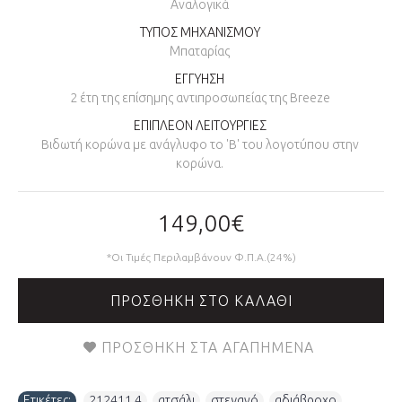
Αναλογικά
ΤΥΠΟΣ ΜΗΧΑΝΙΣΜΟΥ
Μπαταρίας
ΕΓΓΥΗΣΗ
2 έτη της επίσημης αντιπροσωπείας της Breeze
ΕΠΙΠΛΕΟΝ ΛΕΙΤΟΥΡΓΙΕΣ
Bιδωτή κορώνα με ανάγλυφο το 'B' του λογοτύπου στην
κορώνα.
149,00€
*Οι Τιμές Περιλαμβάνουν Φ.Π.Α.(24%)
ΠΡΟΣΘΉΚΗ ΣΤΟ ΚΑΛΆΘΙ
ΠΡΟΣΘΉΚΗ ΣΤΑ ΑΓΑΠΗΜΈΝΑ
Ετικέτες:
212411.4
,
ατσάλι
,
στεγανό
,
αδιάβροχο
,