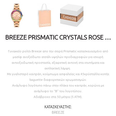
BREEZE PRISMATIC CRYSTALS ROSE GOLD STAINLESS STEEL BRACELET 212411.4
Γυναικείο ρολόι Breeze απο την σειρά Prismatic κατασκευασμένο από
μασίφ ανοξείδωτο ατσάλι υψηλών προδιαγραφών για ισχυρή
αντιοξειδωτική προστασία, εξαιρετική αντοχή στα χτυπήματα και
εκπληκτική λάμψη.
Με γυαλιστερό καντράn, κούμπωμα ασφαλείας και 45κρύσταλλα κοπήs
baguette διαφορετικών χρωματισμών.
Ανάγλυφο λογότυπο πάνω στην πλάκα του καντράν, κορώνα με
ανάγλυφο το “B" του λογοτύπου.
Αδιάβροχο στα 50 μέτρα (5 ΑΤΜ).
ΚΑΤΑΣΚΕΥΑΣΤΉΣ:
BREEZE