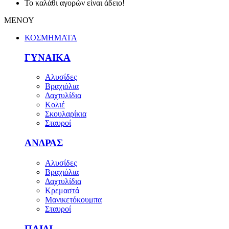
Το καλάθι αγορών είναι άδειο!
ΜΕΝΟΥ
ΚΟΣΜΗΜΑΤΑ
ΓΥΝΑΙΚΑ
Αλυσίδες
Βραχιόλια
Δαχτυλίδια
Κολιέ
Σκουλαρίκια
Σταυροί
ΑΝΔΡΑΣ
Αλυσίδες
Βραχιόλια
Δαχτυλίδια
Κρεμαστά
Μανικετόκουμπα
Σταυροί
ΠΑΙΔΙ