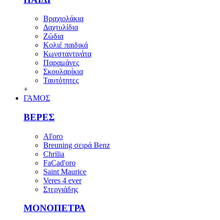
Βραχιολάκια
Δαχτυλίδια
Ζώδια
Κολιέ παιδικά
Κωνσταντινάτα
Παραμάνες
Σκουλαρίκια
Ταυτότητες
+
ΓΑΜΟΣ
ΒΕΡΕΣ
Al'oro
Breuning σειρά Benz
Chrilia
FaCad'oro
Saint Maurice
Veres 4 ever
Στεργιάδης
ΜΟΝΟΠΕΤΡΑ