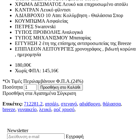
ΧΡΩΜΑ ΔΕΣΙΜΑΤΟΣ
Λευκό και επιχρυσωμένο ατσάλι
ΚΑΝΤΡΑΝ
Λευκό φίλντισι
ΑΔΙΑΒΡΟΧΟ
10 Atm: Κολύμβηση - Θαλάσσια Σπορ
ΚΟΥΜΠΩΜΑ
Ασφαλείας
ΠΕΤΡΕΣ
Swarovski
ΤΥΠΟΣ ΠΡΟΒΟΛΗΣ
Αναλογικά
ΤΥΠΟΣ ΜΗΧΑΝΙΣΜΟΥ
Μπαταρίας
ΕΓΓΥΗΣΗ
2 έτη της επίσημης αντιπροσωπείας της Breeze
ΕΠΙΠΛΕΟΝ ΛΕΙΤΟΥΡΓΙΕΣ
χρονογράφος , βιδωτή κορώνα
, ημερομηνία
180,00€
Χωρίς ΦΠΑ: 145,16€
*Οι Τιμές Περιλαμβάνουν Φ.Π.Α.(24%)
Ποσότητα
Προσθήκη στο Καλάθι
Προσθήκη στα Αγαπημένα
Σύγκριση
Ετικέτες:
712281.2
,
ατσάλι
,
στεγανό
,
αδιάβροχο
,
θάλασσα
,
breeze
,
γυναικείο
,
λευκό
,
ροζ χρυσό
,
Newsletter
Εγγραφή